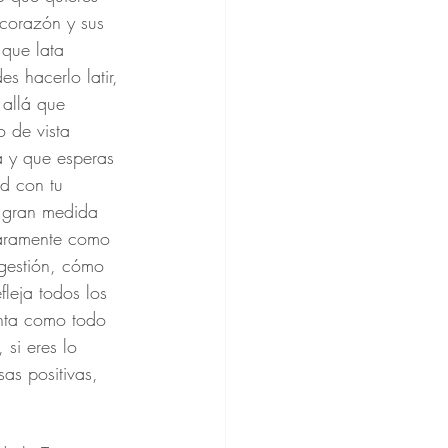
 corazón y sus 
 que lata 
s hacerlo latir, 
 allá que 
 de vista 
a y que esperas 
ud con tu 
n gran medida 
laramente como 
igestión, cómo 
leja todos los 
enta como todo 
si eres lo 
as positivas, 