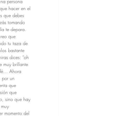
una persona 
que hacer en el 
es que debes 
izás tomando 
ía te depara. 
creo que 
ndo tu taza de 
los bastante 
iras dices: “oh 
e muy brillante 
afé… Ahora 
o por un 
enta que 
nsión que 
lo, sino que hay 
, muy 
imer momento del 