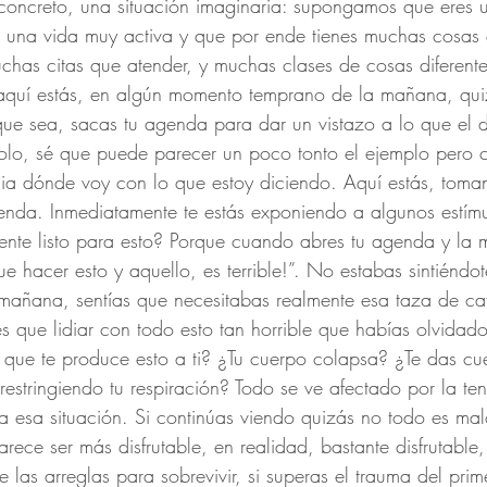
oncreto, una situación imaginaria: supongamos que eres 
 una vida muy activa y que por ende tienes muchas cosas 
uchas citas que atender, y muchas clases de cosas diferent
 aquí estás, en algún momento temprano de la mañana, qu
que sea, sacas tu agenda para dar un vistazo a lo que el d
olo, sé que puede parecer un poco tonto el ejemplo pero 
ia dónde voy con lo que estoy diciendo. Aquí estás, toma
genda. Inmediatamente te estás exponiendo a algunos estímu
ente listo para esto? Porque cuando abres tu agenda y la m
 hacer esto y aquello, es terrible!”. No estabas sintiéndot
 mañana, sentías que necesitabas realmente esa taza de c
es que lidiar con todo esto tan horrible que habías olvidad
que te produce esto a ti? ¿Tu cuerpo colapsa? ¿Te das cu
restringiendo tu respiración? Todo se ve afectado por la te
 a esa situación. Si continúas viendo quizás no todo es ma
rece ser más disfrutable, en realidad, bastante disfrutable
 te las arreglas para sobrevivir, si superas el trauma del pr