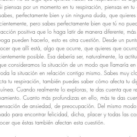
Si piensas por un momento en tu respiración, piensas en tu
 sabes, perfectamente bien y sin ninguna duda, que quieres
ficientemente, pero sabes perfectamente bien que tú no puede
cción positiva que lo haga latir de manera diferente, más
oga pueden hacerlo, esto es otra cuestión. Desde un punto
ocer que allí está, algo que ocurre, que quieres que ocurr
ientemente posible. Esa debería ser, naturalmente, la actit
 que consideramos la situación de un modo que llamaría e
toda la situación en relación contigo mismo. Sabes muy c
cta tu respiración, también puedes saber cómo afecta tu d
guínea. Cuando realmente lo exploras, te das cuenta que ref
onamiento. Cuanto más profundizas en ello, más te das cu
 sensación de ansiedad, de preocupación. Del mismo modo, 
nado para encontrar felicidad, dicha, placer y todas las cos
cer que éstas también afectan esta cuestión.