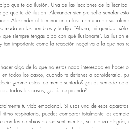
 algo que te da ilusión. Una de las lecciones de la Técnica
lgo que te dé ilusión. Alexander siempre solía señalar esto
ndo Alexander al terminar una clase con una de sus alum
palmada en los hombros y le dijo: “Ahora, mi querida, sól
y que siempre tengas algo con qué ilusionarte”. La ilusión 
y tan importante como la reacción negativa a la que nos r
 hacer algo de lo que no estás nada interesado en hacer o
, en todos los casos, cuando te detienes a considerarlo, pu
s decir: ¿cómo estás realmente sentado? ¿estás sentado col
sobre todas las cosas, ¿estás respirando?
a totalmente tu vida emocional. Si usas uno de esos aparatos
 ritmo respiratorio, puedes comparar totalmente los cambios
te con los cambios en sus sentimientos, su relativa alegría, i