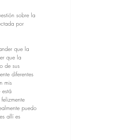
estión sobre la 
ectada por 
ander que la 
er que la 
o de sus 
nte diferentes 
n mis 
 está 
felizmente 
realmente puedo 
s allí es 