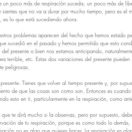
 un poco más de respiración suceda, un poco más de libe
 sientes que no va a durar por mucho tiempo, pero es el 
, es lo que está sucediendo ahora.
estros problemas aparecen del hecho que hemos estado p
ue sucedió en el pasado y hemos permitido que esto condi
 del presente o bien nos estamos anticipando, naturalmente
a terrible, etc. Estas dos variaciones del presente pueden 
te peligrosas.
presente. Tienes que volver al tiempo presente y, por supue
imiento de que las cosas son como son. Entonces es cuando
iendo esto en ti, particularmente en la respiración, como an
o que te dirá mucho si la observas, pero por supuesto, deb
vación de tu respiración, porque es como todo lo demás, e
piración no es algo que quieres hacer. La respiración es alg