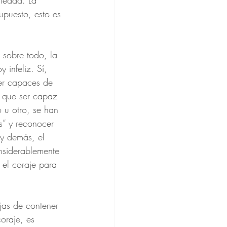
iedad. La 
upuesto, esto es 
 sobre todo, la 
 infeliz. Sí, 
ser capaces de 
s que ser capaz 
 u otro, se han 
s” y reconocer 
y demás, el 
nsiderablemente 
 el coraje para 
jas de contener 
oraje, es 