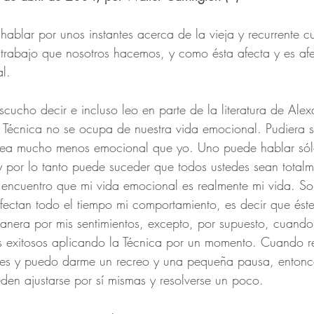
hablar por unos instantes acerca de la vieja y recurrente cu
 trabajo que nosotros hacemos, y como ésta afecta y es af
l.
cucho decir e incluso leo en parte de la literatura de Alex
 Técnica no se ocupa de nuestra vida emocional. Pudiera s
sea mucho menos emocional que yo. Uno puede hablar sól
y por lo tanto puede suceder que todos ustedes sean totalme
 encuentro que mi vida emocional es realmente mi vida. So
afectan todo el tiempo mi comportamiento, es decir que éste
nera por mis sentimientos, excepto, por supuesto, cuando 
os exitosos aplicando la Técnica por un momento. Cuando 
tes y puedo darme un recreo y una pequeña pausa, entonce
en ajustarse por sí mismas y resolverse un poco.