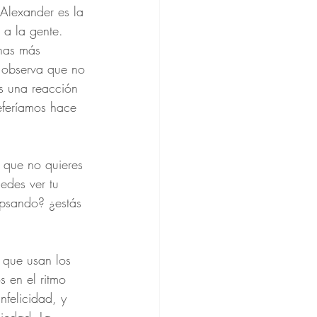
 Alexander es la 
 a la gente. 
nas más 
o observa que no 
es una reacción 
eferíamos hace 
 que no quieres 
edes ver tu 
apsando? ¿estás 
 que usan los 
 en el ritmo 
nfelicidad, y 