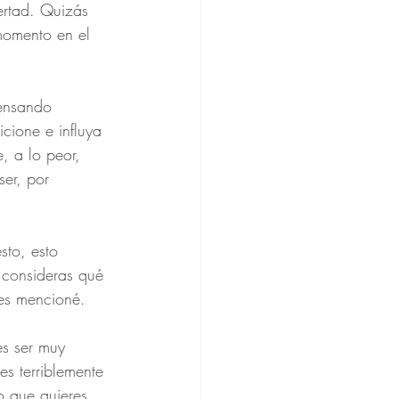
rtad. Quizás 
momento en el 
ensando 
cione e influya 
, a lo peor, 
ser, por 
sto, esto 
 consideras qué 
tes mencioné.
es ser muy 
s terriblemente 
o que quieres 