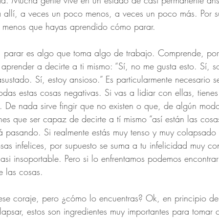
ad. Mucha gente vive en un estado de casi permanente ans
 allí, a veces un poco menos, a veces un poco más. Por s
a menos que hayas aprendido cómo parar.
l, parar es algo que toma algo de trabajo. Comprende, por
aprender a decirte a ti mismo: “Sí, no me gusta esto. Sí, soy
asustado. Sí, estoy ansioso.” Es particularmente necesario 
odas estas cosas negativas. Si vas a lidiar con ellas, tiene
. De nada sirve fingir que no existen o que, de algún modo
es que ser capaz de decirte a tí mismo “así están las cosa
tá pasando. Si realmente estás muy tenso y muy colapsado 
as infelices, por supuesto se suma a tu infelicidad muy co
casi insoportable. Pero si lo enfrentamos podemos encontrar
e las cosas.
ese coraje, pero ¿cómo lo encuentras? Ok, en principio de
olapsar, estos son ingredientes muy importantes para tomar c