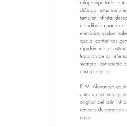
reloj despertador e i
diálogo, esas también 
también infinita: des
mandíbula cuando est
ejercicios abdominale
que al cantar nos gen
rápidamente el estímu
fracción de la inmens
siempre, consciente o
una respuesta.
F. M. Alexander acuñó
entre un estímulo y u
original del latín inh
remeros de remar en s
nave.