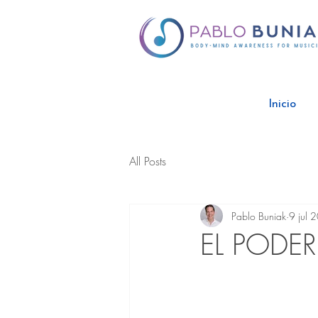
Inicio
All Posts
Pablo Buniak
9 jul 
EL PODER