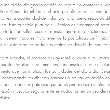
a inhibición designa la acción de reprimir o contener el ej
Para Alexander inhibir es el acto psicofísico consciente de
lo, es la oportunidad de vislumbrar una nueva reacción dif
tica. Este principio pilar de su Técnica es fundamental pa
ente todas aquellas respuestas instantáneas que efectuamos d
n determinado estímulo tenemos la posibilidad de “inhibir
tir de este espacio podremos realmente decidir de manera d
ca Alexander, el profesor nos ayudará a sacar a la luz aqu
puestas habituales automáticas e inconscientes que efectu
miento que nos implican las actividades del día a día. Esta
 conformando los distintos patrones o pautas de acción c
Es decir, aquellos patrones que de alguna manera implique
fijación muscular seguramente se traducirán en un uso desv
física.