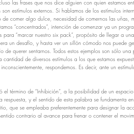
ncluso las frases que nos dice alguien con quien estamos e
son estímulos externos. Si hablamos de los estímulos interno
eo de comer algo dulce, necesidad de comernos las uñas, m
amos “concentrados”, intención de comenzar ya un progr
s para “marcar nuestro six pack”, propósito de llegar a un
era un desafío, y hasta ver un sillón cómodo nos puede ge
lo de querer sentarnos. Todos estos ejemplos son sólo una
a cantidad de diversos estímulos a los que estamos expuest
 inconscientemente, respondemos. Es decir, ante un estímul
 el término de “Inhibición”, a la posibilidad de un espacio
na respuesta, y el sentido de esta palabra se fundamenta en 
ibitio, que se empleaba preferentemente para designar la ac
entido contrario al avance para frenar o contener el movi