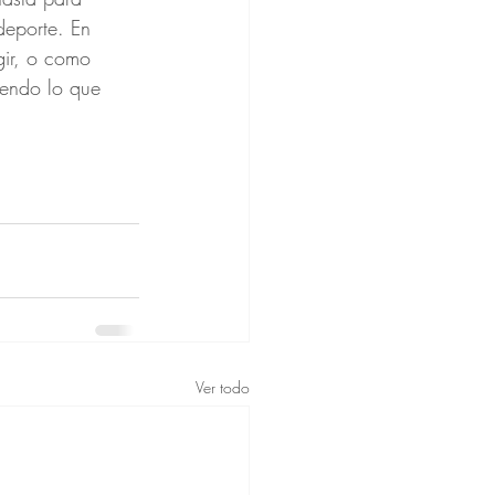
deporte. En 
gir, o como 
iendo lo que 
Ver todo