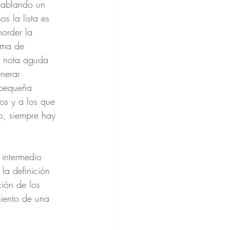
ntablando un 
s la lista es 
order la 
ama de 
a nota aguda 
nerar 
 pequeña 
os y a los que 
o, siempre hay 
 intermedio 
la definición 
ción de los 
miento de una 