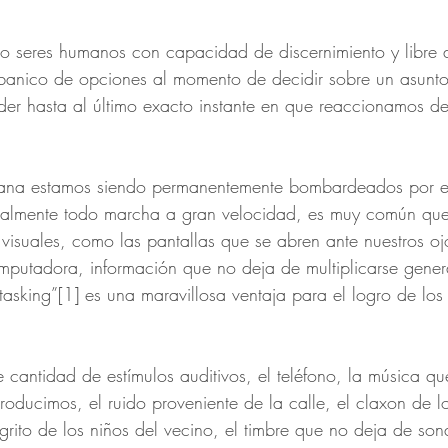
o seres humanos con capacidad de discernimiento y libre a
anico de opciones al momento de decidir sobre un asunto
er hasta al último exacto instante en que reaccionamos d
diana estamos siendo permanentemente bombardeados por es
ualmente todo marcha a gran velocidad, es muy común qu
s visuales, como las pantallas que se abren ante nuestros o
mputadora, información que no deja de multiplicarse gene
tasking”[1] es una maravillosa ventaja para el logro de los 
cantidad de estímulos auditivos, el teléfono, la música q
roducimos, el ruido proveniente de la calle, el claxon de lo
rito de los niños del vecino, el timbre que no deja de sonar