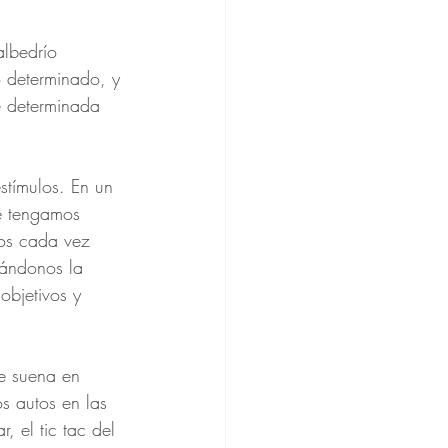
lbedrío 
 determinado, y 
e determinada 
tímulos. En un 
e tengamos 
jos cada vez 
rándonos la 
objetivos y 
ue suena en 
s autos en las 
, el tic tac del 