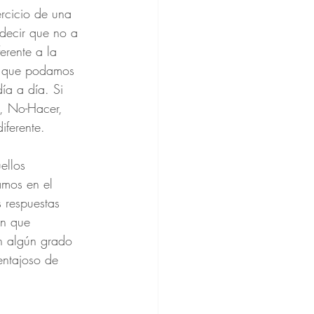
ercicio de una 
 decir que no a 
erente a la 
ra que podamos 
ía a día. Si 
”, No-Hacer, 
iferente.
ellos 
amos en el 
s respuestas 
on que 
n algún grado 
entajoso de 