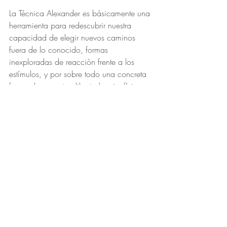
La Técnica Alexander es básicamente una 
herramienta para redescubrir nuestra 
capacidad de elegir nuevos caminos 
fuera de lo conocido, formas 
inexploradas de reacción frente a los 
estímulos, y por sobre todo una concreta 
forma de encontrar libertad  psicofísica.
Estamos interesados en usar nuestro sí-
mismo con juicio, que es una parte 
integral del comportamiento inteligente y 
artístico. Usar nuestro sí-mismo no 
significa tener que renunciar a las 
respuestas y sentimientos humanos 
usuales, sino elegir cómo utilizar éstos 
para mejorar nuestra forma de comunicar 
la información que queremos transmitir. Si 
nos negamos a elegir o si como artistas 